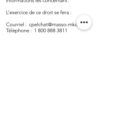
informations les concernant.
L’exercice de ce droit se fera :
Courriel :
cpelchat@masso-mko.com
Téléphone :
1 800 888 3811
Sécurité
Les renseignements personnels que
nous collectons sont conservés dans
un environnement sécurisé. Les
personnes travaillant pour nous sont
tenues de respecter la confidentialité
de vos informations.
Pour assurer la sécurité de vos
renseignements personnels, nous
avons recours aux mesures suivantes :
Protocole SSL
Gestion des accès - personne
autorisée
Sauvegarde informatique